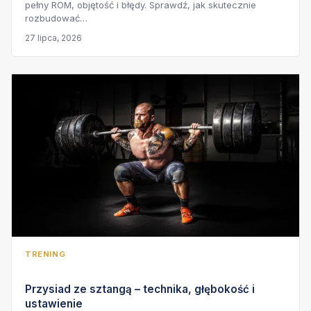
pełny ROM, objętość i błędy. Sprawdź, jak skutecznie
rozbudować…
27 lipca, 2026
TRENING
Przysiad ze sztangą – technika, głębokość i
ustawienie