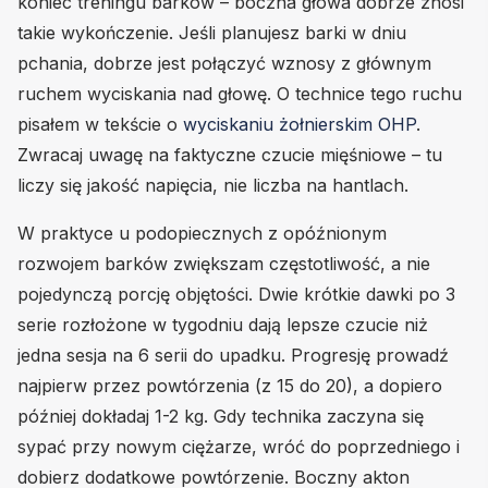
koniec treningu barków – boczna głowa dobrze znosi
takie wykończenie. Jeśli planujesz barki w dniu
pchania, dobrze jest połączyć wznosy z głównym
ruchem wyciskania nad głowę. O technice tego ruchu
pisałem w tekście o
wyciskaniu żołnierskim OHP
.
Zwracaj uwagę na faktyczne czucie mięśniowe – tu
liczy się jakość napięcia, nie liczba na hantlach.
W praktyce u podopiecznych z opóźnionym
rozwojem barków zwiększam częstotliwość, a nie
pojedynczą porcję objętości. Dwie krótkie dawki po 3
serie rozłożone w tygodniu dają lepsze czucie niż
jedna sesja na 6 serii do upadku. Progresję prowadź
najpierw przez powtórzenia (z 15 do 20), a dopiero
później dokładaj 1-2 kg. Gdy technika zaczyna się
sypać przy nowym ciężarze, wróć do poprzedniego i
dobierz dodatkowe powtórzenie. Boczny akton