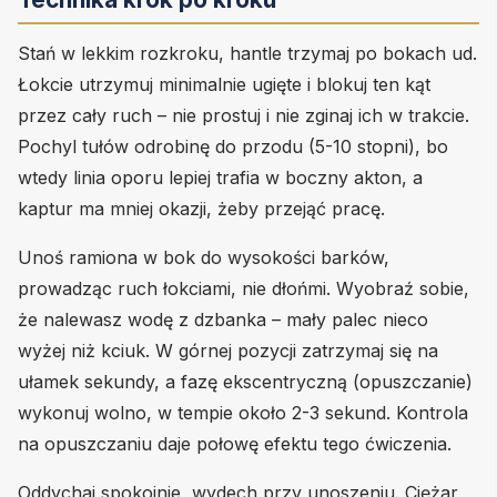
Stań w lekkim rozkroku, hantle trzymaj po bokach ud.
Łokcie utrzymuj minimalnie ugięte i blokuj ten kąt
przez cały ruch – nie prostuj i nie zginaj ich w trakcie.
Pochyl tułów odrobinę do przodu (5-10 stopni), bo
wtedy linia oporu lepiej trafia w boczny akton, a
kaptur ma mniej okazji, żeby przejąć pracę.
Unoś ramiona w bok do wysokości barków,
prowadząc ruch łokciami, nie dłońmi. Wyobraź sobie,
że nalewasz wodę z dzbanka – mały palec nieco
wyżej niż kciuk. W górnej pozycji zatrzymaj się na
ułamek sekundy, a fazę ekscentryczną (opuszczanie)
wykonuj wolno, w tempie około 2-3 sekund. Kontrola
na opuszczaniu daje połowę efektu tego ćwiczenia.
Oddychaj spokojnie, wydech przy unoszeniu. Ciężar