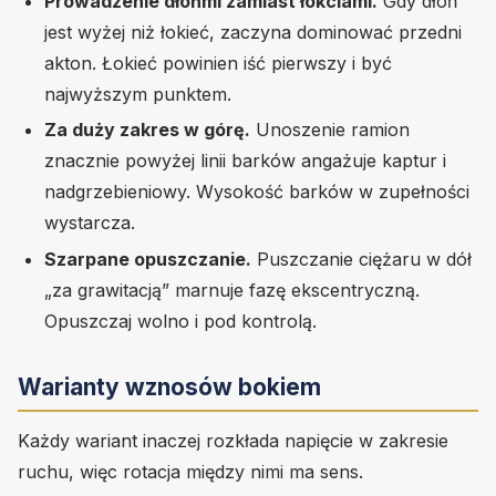
Prowadzenie dłońmi zamiast łokciami.
Gdy dłoń
jest wyżej niż łokieć, zaczyna dominować przedni
akton. Łokieć powinien iść pierwszy i być
najwyższym punktem.
Za duży zakres w górę.
Unoszenie ramion
znacznie powyżej linii barków angażuje kaptur i
nadgrzebieniowy. Wysokość barków w zupełności
wystarcza.
Szarpane opuszczanie.
Puszczanie ciężaru w dół
„za grawitacją” marnuje fazę ekscentryczną.
Opuszczaj wolno i pod kontrolą.
Warianty wznosów bokiem
Każdy wariant inaczej rozkłada napięcie w zakresie
ruchu, więc rotacja między nimi ma sens.