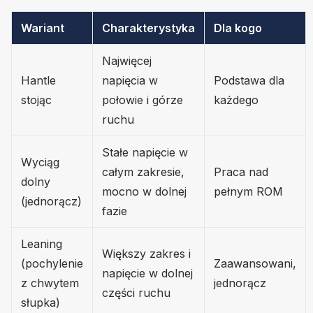
Wariant
Charakterystyka
Dla kogo
Najwięcej
Hantle
napięcia w
Podstawa dla
stojąc
połowie i górze
każdego
ruchu
Stałe napięcie w
Wyciąg
całym zakresie,
Praca nad
dolny
mocno w dolnej
pełnym ROM
(jednorącz)
fazie
Leaning
Większy zakres i
(pochylenie
Zaawansowani,
napięcie w dolnej
z chwytem
jednorącz
części ruchu
słupka)